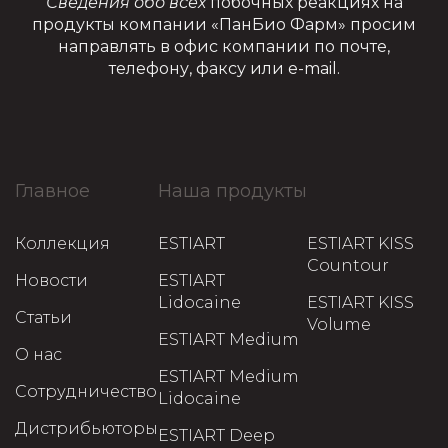
Сведения обо всех
побочных реакциях на
продукты компании «ПанБио Фарм» просим
направлять в офис компании по почте,
телефону, факсу или e-mail.
Главное
Наша продукты
Коллекция
ESTIART
ESTIART KISS
Countour
Новости
ESTIART
Lidocaine
ESTIART KISS
Статьи
Volume
ESTIART Medium
О нас
ESTIART Medium
Сотрудничество
Lidocaine
Дистрибьюторы
ESTIART Deep